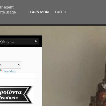
ser-agent
rate usage
LEARN MORE
GOT IT
ντα
Η Τέχνη του Πηλού
Εκθέσεις
Επικοινωνία
Translate