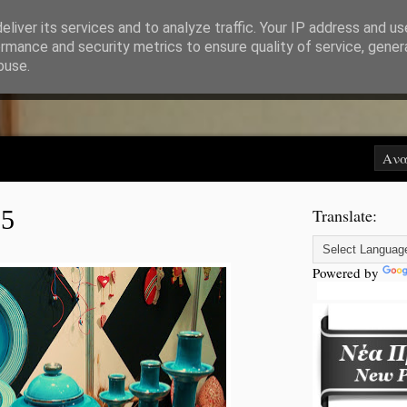
liver its services and to analyze traffic. Your IP address and u
rmance and security metrics to ensure quality of service, gene
Αρχική
Βιογραφικό
Προϊό
buse.
15
Translate:
Powered by